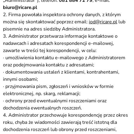
„Administrator”), telefon:
081 884 72 79
, e-mail:
biuro@ricare.pl
2. Firma powołała inspektora ochrony danych, z którym
można się skontaktować poprzez email:
iod@ricare.pl
lub
pisemnie na adres siedziby Administratora.
3. Administrator przetwarza informacje kontaktowe o
nadawcach i adresatach korespondencji e-mailowej,
zawarte w treści tej korespondencji, w celu:
· umożliwienia kontaktu e-mailowego z Administratorem
oraz podejmowania kontaktu z adresatami;
· dokumentowania ustaleń z klientami, kontrahentami,
innymi osobami;
· przyjmowania pism, zgłoszeń i wniosków w formie
elektronicznej, np. skarg, reklamacji;
· ochrony przed ewentualnymi roszczeniami oraz
dochodzenia ewentualnych roszczeń.
4. Administrator przechowuje korespondencję przez okres
roku, chyba że wiadomości zawierają treść istotną dla
dochodzenia roszczeń lub obrony przed roszczeniami,