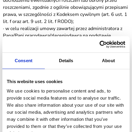
dochodzeniu ewentualnych roszczeń lub obrony przed
roszczeniami, zgodnie z ogólnie obowiązującymi przepisami
prawa, w szczególności z Kodeksem cywilnym (art. 6 ust. 1
lit. f oraz art. 9 ust. 2 lit. f RODO);
· w celu realizacji umowy zawartej przez administratora z
Pana/Pani pracodawcą/zleceniodawcą na podstawie
uzasadnionego interesu administratora (art. 6 ust. 1 lit f
RODO), w przypadku, gdy korespondencja służy realizacji
takiej umowy, uzasadnionym interesem administratora jest
Consent
Details
About
realizacja zadań wynikająca z umowy zawartej z Pani/Pana
pracodawcą/zleceniodawcą.
6. Dostęp do danych osobowych (tylko w niezbędnym
This website uses cookies
zakresie) - będą mieć wyłącznie upoważnieni pracownicy
We use cookies to personalise content and ads, to
RiCare, podmioty, którym RiCare powierzyła przetwarzanie
provide social media features and to analyse our traffic.
danych osobowych na podstawie zawartych umów,
We also share information about your use of our site with
podmioty świadczące usługi doradczo-kontrolne, podmioty
our social media, advertising and analytics partners who
przetwarzające dane w celu prowadzenia zastępstwa
may combine it with other information that you’ve
procesowego, oraz podmioty wchodzące w skład struktur
provided to them or that they’ve collected from your use
organizacyjnych RiCare
,
poza granicami Polski - jedynie w