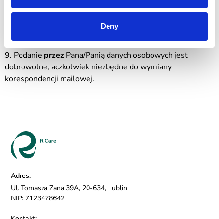
8. Osoba,
której
dane dotyczą, ma prawo wnieść skargę do
organu nadzoru, którym w Polsce jest Prezes Urzędu
Deny
Ochrony Danych Osobowych z siedzibą w Warszawie, ul.
Stawki 2.
9. Podanie
przez
Pana/Panią danych osobowych jest
dobrowolne, aczkolwiek niezbędne do wymiany
korespondencji mailowej.
Adres:
Ul. Tomasza Zana 39A, 20-634, Lublin
NIP: 7123478642
Kontakt: